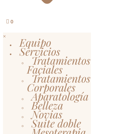
0
×
Equipo
Servicios
Tratamientos
Faciales
Tratamientos
Corporales
Aparatología
Belleza
Novias
Suite doble
Mesoterapia