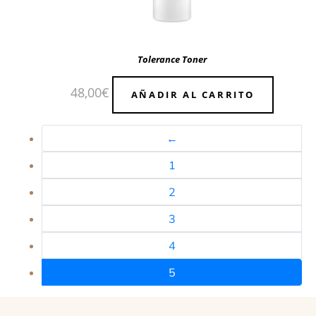
Tolerance Toner
48,00
€
AÑADIR AL CARRITO
←
1
2
3
4
5