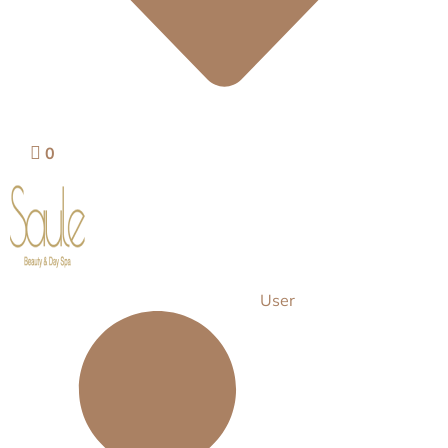
0
User