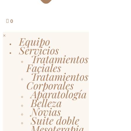
0
×
Equipo
Servicios
Tratamientos
Faciales
Tratamientos
Corporales
Aparatología
Belleza
Novias
Suite doble
Mesoterapia