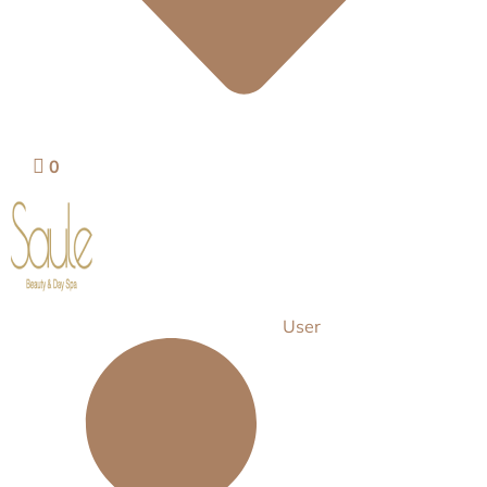
0
User