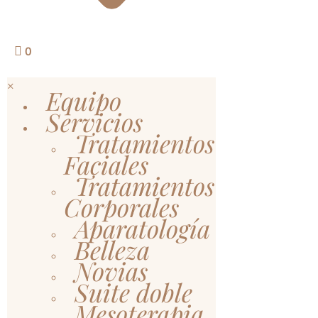
0
×
Equipo
Servicios
Tratamientos
Faciales
Tratamientos
Corporales
Aparatología
Belleza
Novias
Suite doble
Mesoterapia