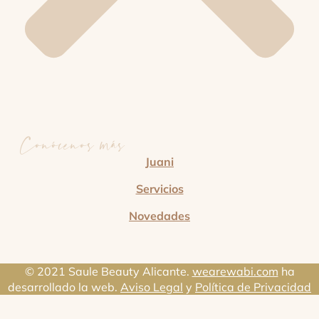
Conócenos más
Juani
Servicios
Novedades
© 2021 Saule Beauty Alicante.
wearewabi.com
ha
desarrollado la web.
Aviso Legal
y
Política de Privacidad