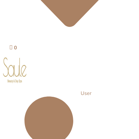
0
User