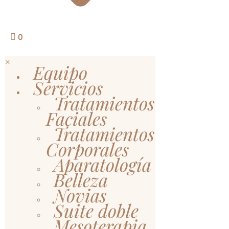
0
×
Equipo
Servicios
Tratamientos
Faciales
Tratamientos
Corporales
Aparatología
Belleza
Novias
Suite doble
Mesoterapia