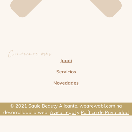
Conócenos más
Juani
Servicios
Novedades
© 2021 Saule Beauty Alicante.
wearewabi.com
ha
desarrollado la web.
Aviso Legal
y
Política de Privacidad