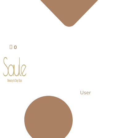
0
User