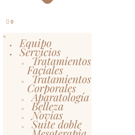
0
×
Equipo
Servicios
Tratamientos
Faciales
Tratamientos
Corporales
Aparatología
Belleza
Novias
Suite doble
Mesoterapia