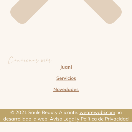
Conócenos más
Juani
Servicios
Novedades
© 2021 Saule Beauty Alicante.
wearewabi.com
ha
desarrollado la web.
Aviso Legal
y
Política de Privacidad