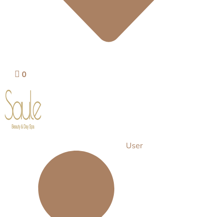
0
User