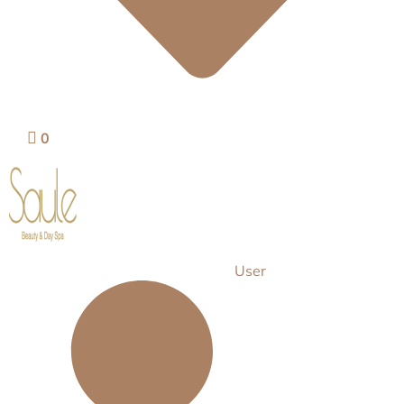
0
User