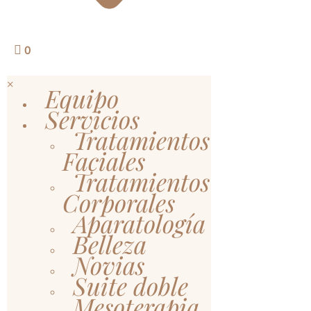
0
×
Equipo
Servicios
Tratamientos
Faciales
Tratamientos
Corporales
Aparatología
Belleza
Novias
Suite doble
Mesoterapia