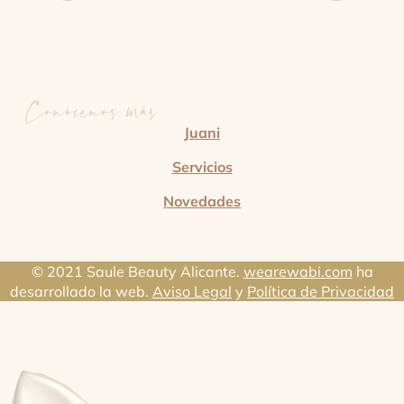
Conócenos más
Juani
Servicios
Novedades
© 2021 Saule Beauty Alicante.
wearewabi.com
ha
desarrollado la web.
Aviso Legal
y
Política de Privacidad