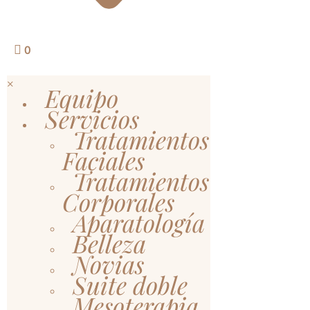
0
×
Equipo
Servicios
Tratamientos
Faciales
Tratamientos
Corporales
Aparatología
Belleza
Novias
Suite doble
Mesoterapia