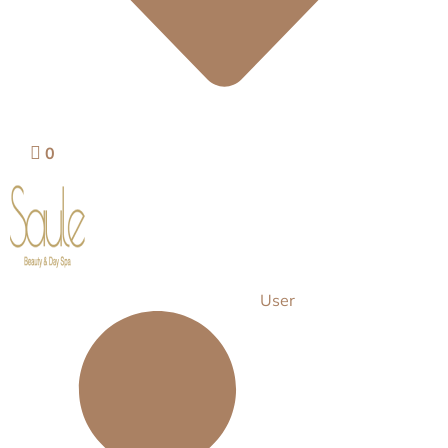
0
User