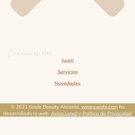
Conócenos más
Juani
Servicios
Novedades
© 2021 Saule Beauty Alicante.
wearewabi.com
ha
desarrollado la web.
Aviso Legal
y
Política de Privacidad