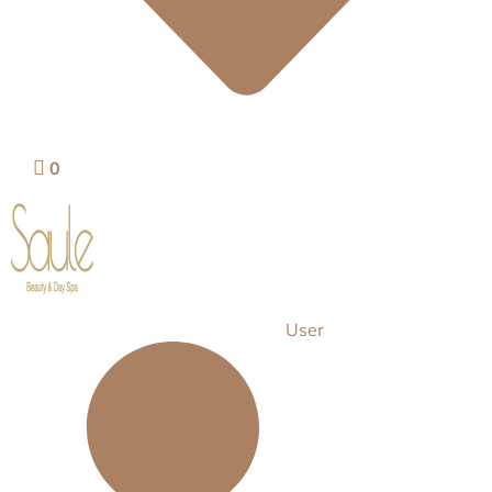
0
User