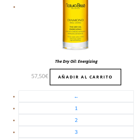
The Dry Oil: Energizing
57,50
€
AÑADIR AL CARRITO
←
1
2
3