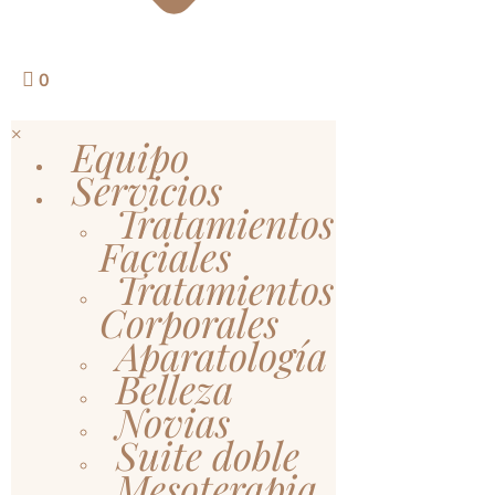
0
×
Equipo
Servicios
Tratamientos
Faciales
Tratamientos
Corporales
Aparatología
Belleza
Novias
Suite doble
Mesoterapia