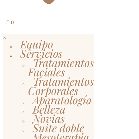
0
×
Equipo
Servicios
Tratamientos
Faciales
Tratamientos
Corporales
Aparatología
Belleza
Novias
Suite doble
Mesoterapia