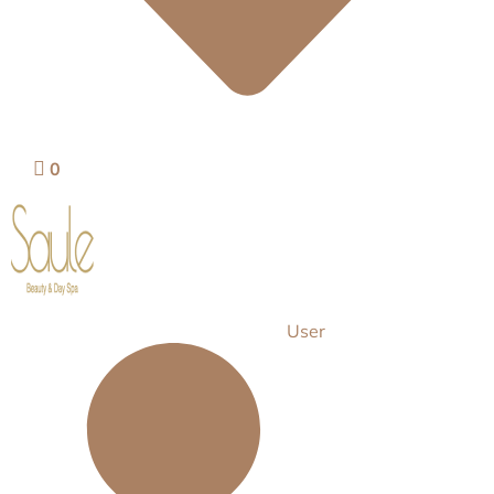
0
User