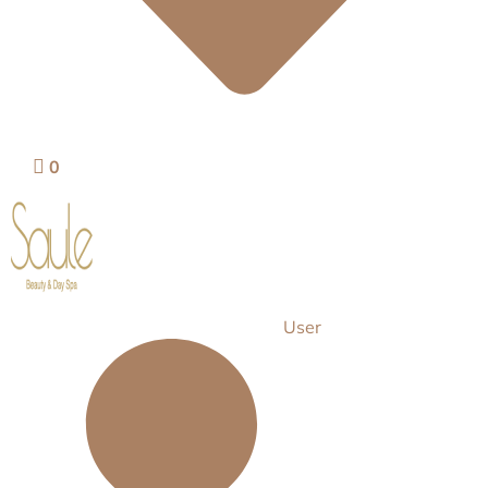
0
User