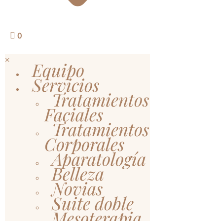
0
×
Equipo
Servicios
Tratamientos
Faciales
Tratamientos
Corporales
Aparatología
Belleza
Novias
Suite doble
Mesoterapia